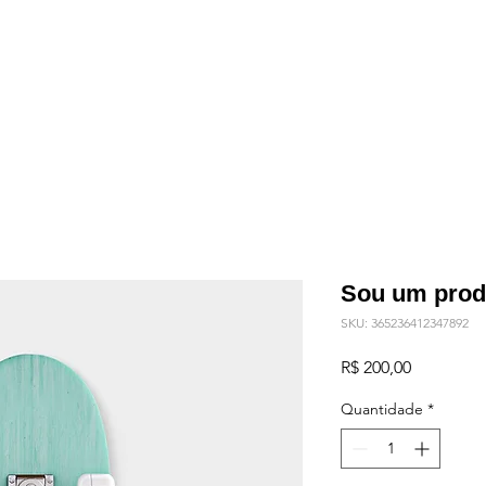
Sou um prod
SKU: 365236412347892
Preço
R$ 200,00
Quantidade
*